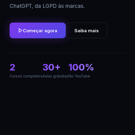
ChatGPT, da LGPD às marcas.
Começar agora
Saiba mais
2
30+
100%
Cursos completos
Aulas gratuitas
No YouTube